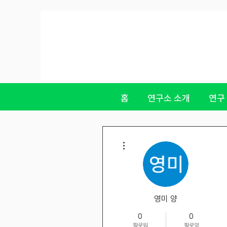
홈
연구소 소개
연구
더보기
영미 양
0
0
팔로워
팔로잉