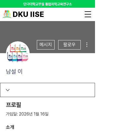
​단국대학교부설 통합과학교육연구소
DKU IISE
더보기
메시지
팔로우
남설 이
프로필
가입일: 2026년 1월 16일
소개