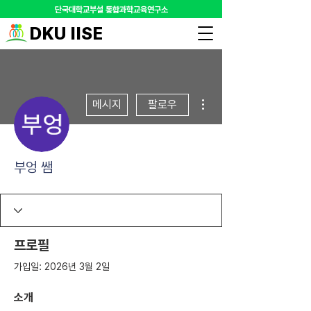
​단국대학교부설 통합과학교육연구소
DKU IISE
더보기
메시지
팔로우
부엉 쌤
프로필
가입일: 2026년 3월 2일
소개