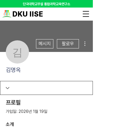
​단국대학교부설 통합과학교육연구소
DKU IISE
더보기
메시지
팔로우
김명옥
김명옥
프로필
가입일: 2026년 1월 19일
소개