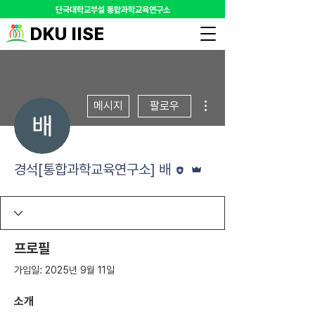
​단국대학교부설 통합과학교육연구소
DKU IISE
더보기
메시지
팔로우
편집자
운영자
경석[통합과학교육연구소] 배
프로필
가입일: 2025년 9월 11일
소개