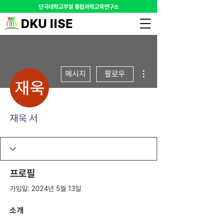
​단국대학교부설 통합과학교육연구소
DKU IISE
더보기
메시지
팔로우
재욱 서
프로필
가입일: 2024년 5월 13일
소개