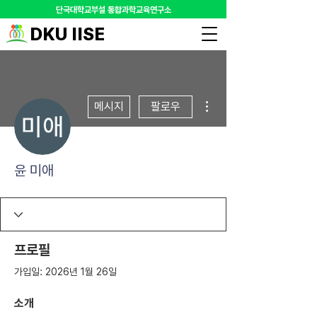
​단국대학교부설 통합과학교육연구소
DKU IISE
더보기
메시지
팔로우
윤 미애
프로필
가입일: 2026년 1월 26일
소개