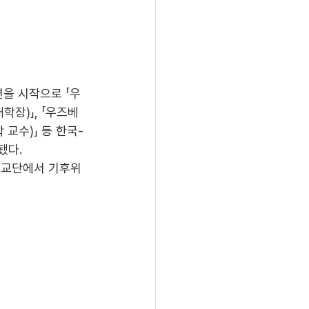
을 시작으로 「우
장)」, 「우즈베
교수)」 등 한국-
다. 
 교단에서 기후위