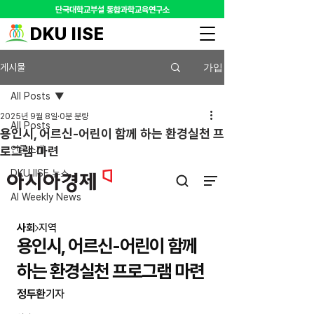
​단국대학교부설 통합과학교육연구소
DKU IISE
가입
게시물
All Posts
2025년 9월 8일
0분 분량
All Posts
용인시, 어르신-어린이 함께 하는 환경실천 프
로그램 마련
언론소개
DKU IISE 뉴스
AI Weekly News