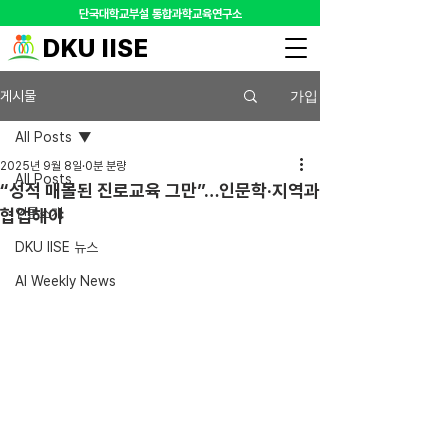
​단국대학교부설 통합과학교육연구소
DKU IISE
가입
게시물
All Posts
2025년 9월 8일
0분 분량
All Posts
“성적 매몰된 진로교육 그만”…인문학‧지역과
협업해야
언론소개
DKU IISE 뉴스
AI Weekly News