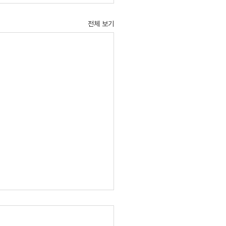
전체 보기
 매몰된 진로교육 그만”…인
‧지역과 협업해야